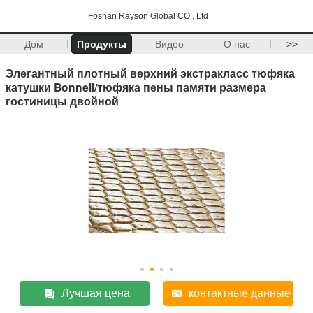
Foshan Rayson Global CO., Ltd
Дом
Продукты
Видео
О нас
>>
Элегантный плотный верхний экстракласс тюфяка
катушки Bonnell/тюфяка пены памяти размера
гостиницы двойной
Лучшая цена
контактные данные