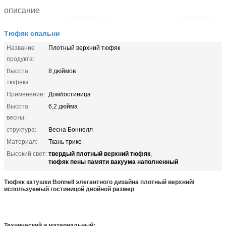
описание
Тюфяк спальни
Название
Плотный верхний тюфяк
продукта:
Высота
8 дюймов
тюфяка:
Применение:
Дом/гостиница
Высота
6,2 дюйма
весны:
структура:
Весна Боннелл
Материал:
Ткань трико
твердый плотный верхний тюфяк
Высокий свет:
,
тюфяк пены памяти вакуума наполненный
Тюфяк катушки Bonnell элегантного дизайна плотный верхний/
используемый гостиницой двойной размер
Технический и материальный: