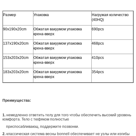
Размер
Упаковка
Нагружая количество
(40HQ)
90x190x20cm
Обжатая вакуумом упаковка
690pcs
крена-вверх
137x190x20cm
Обжатая вакуумом упаковка
468pcs
крена-вверх
153x203x20cm
Обжатая вакуумом упаковка
410pcs
крена-вверх
183x203x20cm
Обжатая вакуумом упаковка
354pcs
крена-вверх
Преимущества:
1.
немедленно ответить телу для того чтобы обеспечить высокий уровень
комфорта. Тело с тюфяком полностью
приспосабливающ, поддержите позвонки.
2.
классическая система весны bonnell обеспечивает не узлы или изгибы